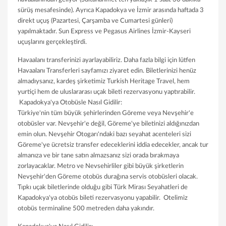
sürüş mesafesinde). Ayrıca Kapadokya ve İzmir arasında haftada 3
direkt uçuş (Pazartesi, Çarşamba ve Cumartesi günleri)
yapılmaktadır. Sun Express ve Pegasus Airlines İzmir-Kayseri
uçuşlarını gerçekleştirdi.
Havaalanı transferinizi ayarlayabiliriz. Daha fazla bilgi için lütfen
Havaalanı Transferleri sayfamızı ziyaret edin. Biletlerinizi henüz
almadıysanız, kardeş şirketimiz Turkish Heritage Travel, hem
yurtiçi hem de uluslararası uçak bileti rezervasyonu yaptırabilir.
Kapadokya'ya Otobüsle Nasıl Gidilir:
Türkiye'nin tüm büyük şehirlerinden Göreme veya Nevşehir'e
otobüsler var. Nevşehir'e değil, Göreme'ye biletinizi aldığınızdan
emin olun. Nevşehir Otogarı'ndaki bazı seyahat acenteleri sizi
Göreme'ye ücretsiz transfer edeceklerini iddia edecekler, ancak tur
almanıza ve bir tane satın almazsanız sizi orada bırakmaya
zorlayacaklar. Metro ve Nevsehirliler gibi büyük şirketlerin
Nevşehir'den Göreme otobüs durağına servis otobüsleri olacak.
Tıpkı uçak biletlerinde olduğu gibi Türk Mirası Seyahatleri de
Kapadokya'ya otobüs bileti rezervasyonu yapabilir. Otelimiz
otobüs terminaline 500 metreden daha yakındır.