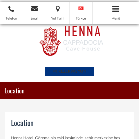
Telefon
Email
Yol Tarifi
Türkçe
Menü
REZERVASYON
Location
Location
Henna Hotel, Göreme'nin eski kesiminde, şehir merkezine beş