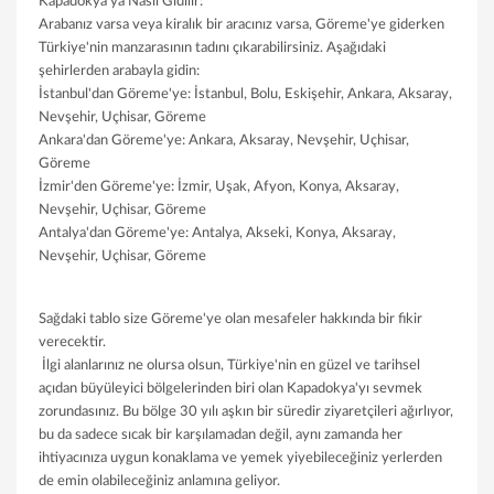
Kapadokya'ya Nasıl Gidilir:
Arabanız varsa veya kiralık bir aracınız varsa, Göreme'ye giderken
Türkiye'nin manzarasının tadını çıkarabilirsiniz. Aşağıdaki
şehirlerden arabayla gidin:
İstanbul'dan Göreme'ye: İstanbul, Bolu, Eskişehir, Ankara, Aksaray,
Nevşehir, Uçhisar, Göreme
Ankara'dan Göreme'ye: Ankara, Aksaray, Nevşehir, Uçhisar,
Göreme
İzmir'den Göreme'ye: İzmir, Uşak, Afyon, Konya, Aksaray,
Nevşehir, Uçhisar, Göreme
Antalya'dan Göreme'ye: Antalya, Akseki, Konya, Aksaray,
Nevşehir, Uçhisar, Göreme
Sağdaki tablo size Göreme'ye olan mesafeler hakkında bir fikir
verecektir.
İlgi alanlarınız ne olursa olsun, Türkiye'nin en güzel ve tarihsel
açıdan büyüleyici bölgelerinden biri olan Kapadokya'yı sevmek
zorundasınız. Bu bölge 30 yılı aşkın bir süredir ziyaretçileri ağırlıyor,
bu da sadece sıcak bir karşılamadan değil, aynı zamanda her
ihtiyacınıza uygun konaklama ve yemek yiyebileceğiniz yerlerden
de emin olabileceğiniz anlamına geliyor.