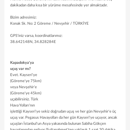
dakikadan daha kısa bir yürüme mesafesinde yer almaktadır.
Bizim adresimiz:
Konak Sk. No: 2 Göreme / Nevşehir / TÜRKİYE
GPS'iniz varsa, koordinatlarımız:
38.642148N, 34.828284E
Kapadokya'ya
uçuş var mı?
Evet. Kayseri'ye
(Göreme'ye 75km)
veya Nevşehir'e
(Göreme'ye 45km)
uçabilirsiniz. Türk
Hava Yolları'nın
işlettiği Kayseri'ye sekiz doğrudan uçuş ve her gün Nevşehir'e üç
uçuş var. Pegasus Havayolları da her gün Kayseri'ye uçuyor, ancak
uçuşları İstanbul'un Asya yakasında bulunan Sabiha Gökçen
havaalanından geliyor (Sultanahmet'ten yaklaşık 1 saat 30 dakika