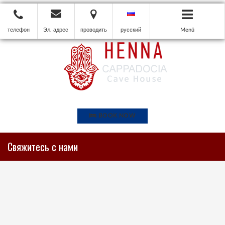
телефон
Эл. адрес
проводить
русский
Menü
BOOK NOW
Свяжитесь с нами